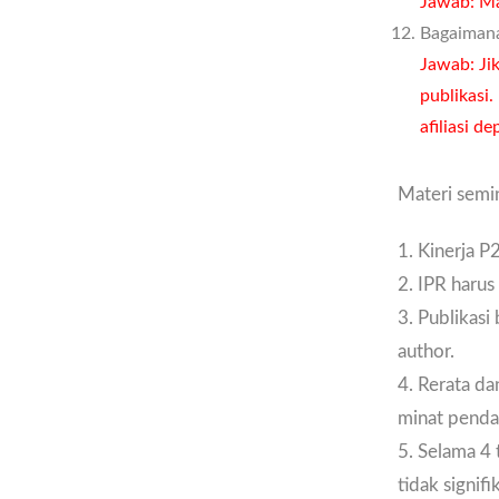
Jawab: Ma
Bagaimana
Jawab: Jik
publikasi
afiliasi d
Materi semin
1. Kinerja 
2. IPR harus 
3. Publikasi
author.
4. Rerata da
minat pendan
5. Selama 4 
tidak signifi