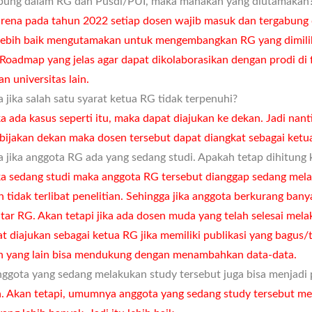
abung dalam RG dan Pusdi/PUI, maka manakah yang diutamakan
rena pada tahun 2022 setiap dosen wajib masuk dan tergabung 
ebih baik mengutamakan untuk mengembangkan RG yang dimili
oadmap yang jelas agar dapat dikolaborasikan dengan prodi di f
n universitas lain.
 jika salah satu syarat ketua RG tidak terpenuhi?
a ada kasus seperti itu, maka dapat diajukan ke dekan. Jadi nan
bijakan dekan maka dosen tersebut dapat diangkat sebagai ketu
 jika anggota RG ada yang sedang studi. Apakah tetap dihitung 
ka sedang studi maka anggota RG tersebut dianggap sedang mela
n tidak terlibat penelitian. Sehingga jika anggota berkurang ban
tar RG. Akan tetapi jika ada dosen muda yang telah selesai mela
 diajukan sebagai ketua RG jika memiliki publikasi yang bagus/t
 yang lain bisa mendukung dengan menambahkan data-data.
ggota yang sedang melakukan study tersebut juga bisa menjadi
a. Akan tetapi, umumnya anggota yang sedang study tersebut me