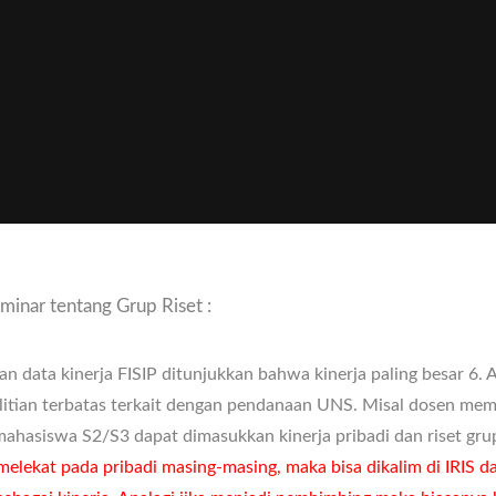
minar tentang Grup Riset :
an data kinerja FISIP ditunjukkan bahwa kinerja paling besar 6.
elitian terbatas terkait dengan pendanaan UNS. Misal dosen memi
ahasiswa S2/S3 dapat dimasukkan kinerja pribadi dan riset gr
melekat pada pribadi masing-masing, maka bisa dikalim di IRIS d