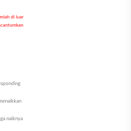
miah di luar
encantumkan
responding
t menaikkan
gga naiknya