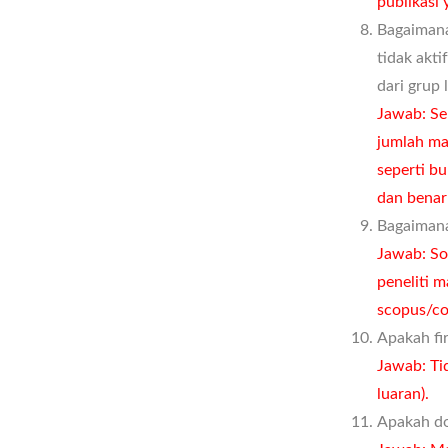
publikasi 
Bagaimana
tidak akt
dari grup 
Jawab: Se
jumlah ma
seperti b
dan benar
Bagaimana
Jawab: So
peneliti m
scopus/co
Apakah fir
Jawab: Ti
luaran).
Apakah do