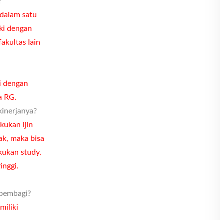
?
dalam satu
ki dengan
akultas lain
ti dengan
a RG.
kinerjanya?
kukan ijin
yak, maka bisa
kukan study,
inggi.
 pembagi?
miliki