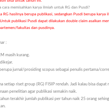
sih bisa untuk tahun ini.
 cara memisahkan karya ilmiah untuk RG dan Pusdi?
a RG hasilnya berupa publikasi, sedangkan Pusdi berupa karya il
. Untuk publikasi Pusdi dapat dilakukan double claim asalkan m
epartemen/fakultas dan pusdinya.
ar :
P2M masih kurang.
dikejar.
 berupa jurnal/prosiding scopus sebagai penulis pertama/cor
na setiap riset group (RG) FISIP rendah. Jadi kalau bisa dapa
aan penelitian agar publikasi semakin naik.
tahun terakhir jumlah publikasi per tahun naik 25 orang sehin
kan.