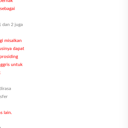
 berhak
 sebagai
 dan 2 juga
gi misalkan
usinya dapat
 prosiding
nggris untuk
k
dirasa
sfer
 lain.