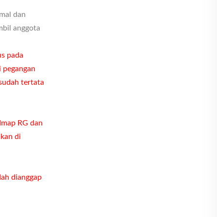
imal dan
mbil anggota
us pada
ki pegangan
sudah tertata
admap RG dan
ikan di
udah dianggap