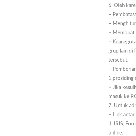
6. Oleh kare
– Pembatasa
– Menghitun
– Membuat ro
– Keanggotaa
grup lain di
tersebut.
– Pemberian 
1 prosiding 
– Jika kesul
masuk ke RG 
7. Untuk adm
– Link antar
di IRIS, For
online.