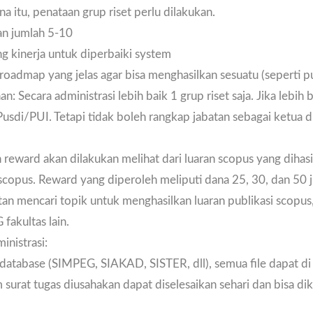
na itu, penataan grup riset perlu dilakukan.
n jumlah 5-10
g kinerja untuk diperbaiki system
admap yang jelas agar bisa menghasilkan sesuatu (seperti pu
n: Secara administrasi lebih baik 1 grup riset saja. Jika lebih
 Pusdi/PUI. Tetapi tidak boleh rangkap jabatan sebagai ketua 
reward akan dilakukan melihat dari luaran scopus yang dihas
scopus. Reward yang diperoleh meliputi dana 25, 30, dan 50 j
itan mencari topik untuk menghasilkan luaran publikasi scopus
fakultas lain.
inistrasi:
 database (SIMPEG, SIAKAD, SISTER, dll), semua file dapat d
m surat tugas diusahakan dapat diselesaikan sehari dan bisa dik