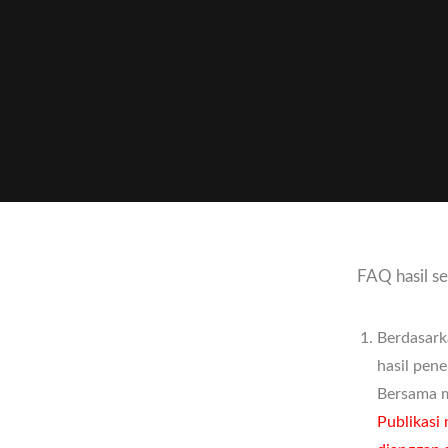
FAQ hasil se
Berdasark
hasil pen
Bersama m
Publikasi 