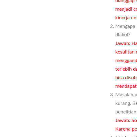
dianggap 
menjadi c
kinerja u
Mengapa l
diakui?
Jawab: Ha
kesulitan
mengganden
terlebih d
bisa disu
mendapat
Masalah p
kurang. B
penelitian
Jawab: Sol
Karena pe