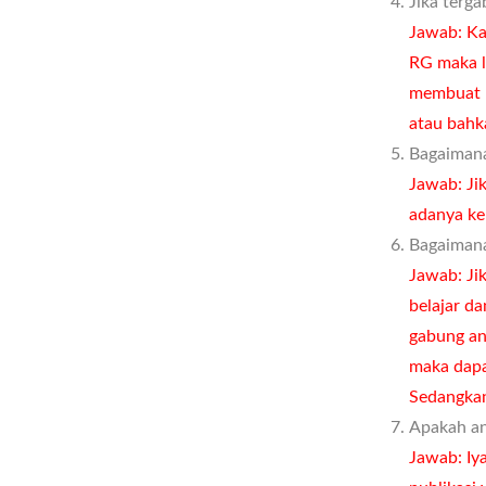
Jika terg
Jawab: Ka
RG maka l
membuat R
atau bahka
Bagaimana
Jawab: Jik
adanya ke
Bagaimana
Jawab: Ji
belajar da
gabung an
maka dapat
Sedangkan
Apakah an
Jawab: Iy