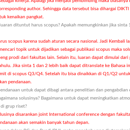
sebagai kinerja. Apalagi jika menjadi pembimbing maka biasanya
orresponding author. Sehingga data tersebut bisa dihargai DIKTI
ntuk kenaikan pangkat.
uaran dituntut harus scopus? Apakah memungkinkan jika sinta 1
rus scopus karena sudah aturan secara nasional. Jadi Kembali la
 mencari topik untuk dijadikan sebagai publikasi scopus maka sol
g prodi dari fakultas lain. Selain itu, luaran dapat dimulai dari
ahulu. Jika sinta 1 dan 2 lebih baik dapat ditranslate ke Bahasa i
bmit di scopus Q3/Q4. Setelah itu bisa dinaikkan di Q1/Q2 untu
kan pendanaan.
endanaan untuk dapat dibagi antara penelitian dan pengabdian 
agaimana solusinya? Bagaimana untuk dapat meningkatkan atmo
 di grup riset?
usinya disarankan joint International conference dengan fakultas
ndanaan akan semakin banyak tahun depan.