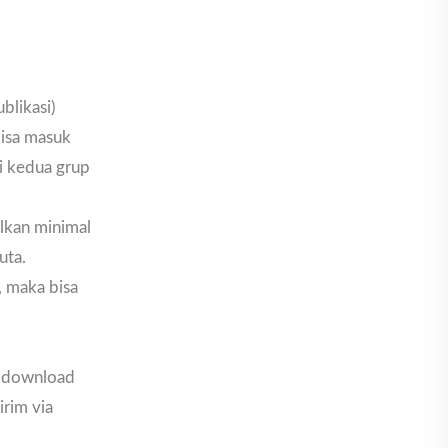
blikasi)
 bisa masuk
di kedua grup
ilkan minimal
uta.
, maka bisa
i download
irim via