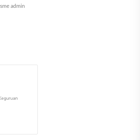
nisme admin
 Keguruan