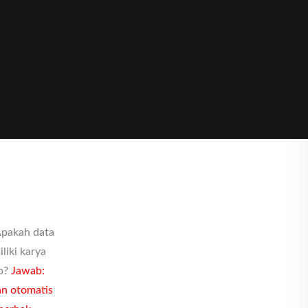
 Apakah data
liki karya
up?
Jawab:
an otomatis