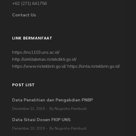
+62 (271)
641756
Contact Us
LINK BERMANFAAT
https://iris1103.uns.ac.id/
http://simlitabmas.ristekdikti.go.id/
https://www.ristekbrin.go.id/
https://sinta.ristekbrin.go.id/
POST LIST
Data Penelitian dan Pengabdian PNBP
December 21, 2019
By Nugroho Pambudi
Data Sitasi Dosen FKIP UNS
December 20, 2019
By Nugroho Pambudi