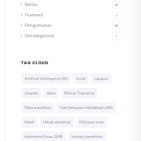
Berita
68
Featured
2
Pengumuman
68
Uncategorized
1
TAG CLOUD
Artificial Intelligence (AI)
book
capaian
chapter
dana
Ethical Clearance
Etika penelitian
Hak Kekayaan Intelektual (HKI)
hibah
Hibah eksternal
Hilirisasi riset
Indonesia Emas 2045
Inovasi penelitian