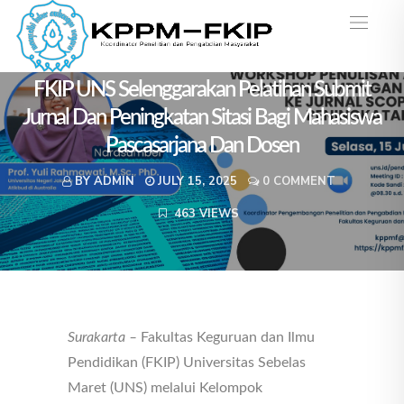
Berita
FKIP UNS Selenggarakan Pelatihan Submit
Jurnal Dan Peningkatan Sitasi Bagi Mahasiswa
Pascasarjana Dan Dosen
BY ADMIN
JULY 15, 2025
0 COMMENT
463 VIEWS
Surakarta –
Fakultas Keguruan dan Ilmu
Pendidikan (FKIP) Universitas Sebelas
Maret (UNS) melalui Kelompok