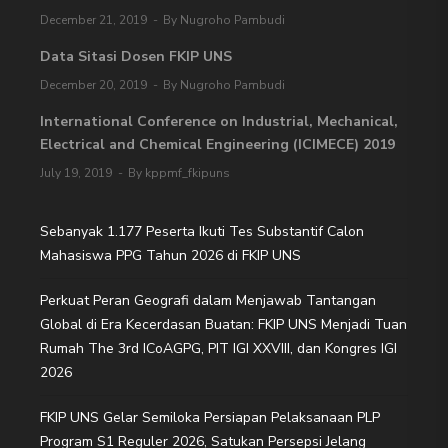
December 21, 2019
By Nugroho Pambudi
Data Sitasi Dosen FKIP UNS
December 20, 2019
By Nugroho Pambudi
International Conference on Industrial, Mechanical,
Electrical and Chemical Engineering (ICIMECE) 2019
July 19, 2019
By kppmf_fkipuns
Sebanyak 1.177 Peserta Ikuti Tes Substantif Calon
Mahasiswa PPG Tahun 2026 di FKIP UNS
Perkuat Peran Geografi dalam Menjawab Tantangan
Global di Era Kecerdasan Buatan: FKIP UNS Menjadi Tuan
Rumah The 3rd ICoAGPG, PIT IGI XXVIII, dan Kongres IGI
2026
FKIP UNS Gelar Semiloka Persiapan Pelaksanaan PLP
Program S1 Reguler 2026, Satukan Persepsi Jelang