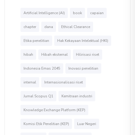
Artificial Intelligence (AI)
book
capaian
chapter
dana
Ethical Clearance
Etika penelitian
Hak Kekayaan Intelektual (HKI)
hibah
Hibah eksternal
Hilirisasi riset
Indonesia Emas 2045
Inovasi penelitian
internal
Internasionalisasi riset
Jurnal Scopus Q1
Kemitraan industri
Knowledge Exchange Platform (KEP)
Komisi Etik Penelitian (KEP)
Luar Negeri