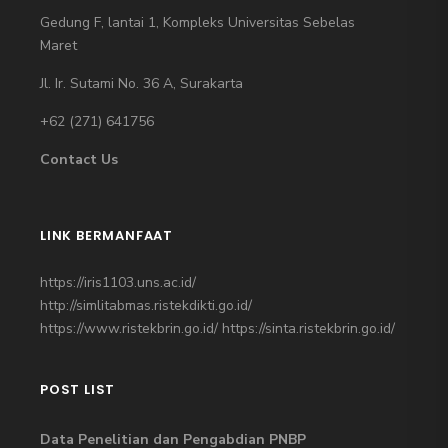
Gedung F, lantai 1, Kompleks Universitas Sebelas
Maret
Jl. Ir. Sutami No. 36 A, Surakarta
+62 (271)
641756
Contact Us
LINK BERMANFAAT
https://iris1103.uns.ac.id/
http://simlitabmas.ristekdikti.go.id/
https://www.ristekbrin.go.id/
https://sinta.ristekbrin.go.id/
POST LIST
Data Penelitian dan Pengabdian PNBP