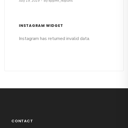
July 19, 2019
By kppmf_fkipuns
INSTAGRAM WIDGET
Instagram has returned invalid data.
CONTACT