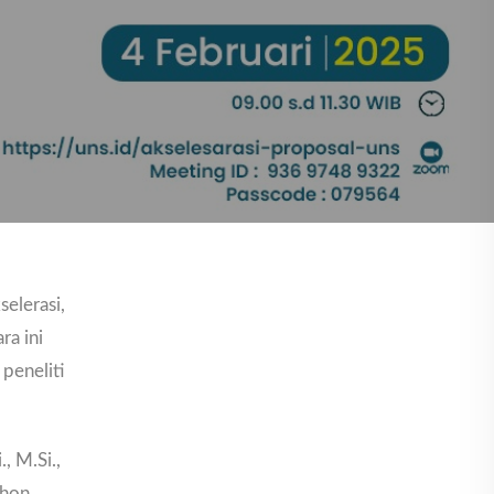
elerasi,
ra ini
peneliti
, M.Si.,
thon,