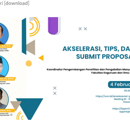
i [
download
]