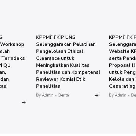
S
KPPMF FKIP UNS
KPPMF FKI
 Workshop
Selenggarakan Pelatihan
Selenggara
mlah
Pengelolaan Ethical
Website K
l Terindeks
Clearance untuk
serta Pend
i Q1
Meningkatkan Kualitas
Proposal H
an,
Penelitian dan Kompetensi
untuk Peng
 dan
Reviewer Komisi Etik
Kelola dan
tasi
Penelitian
Generating
By Admin
-
Berita
By Admin
-
Be