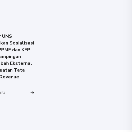
P UNS
kan Sosialisasi
PPMF dan KEP
ampingan
ibah Eksternal
uatan Tata
 Revenue
rita