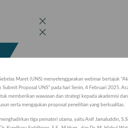
 Sebelas Maret (UNS) menyelenggarakan webinar bertajuk “Aks
ik Submit Proposal UNS” pada hari Senin, 4 Februari 2025. Aca
ntuk memberikan wawasan dan strategi kepada akademisi dan 
sun serta mengajukan proposal penelitian yang berkualitas.
menghadirkan tiga pemateri utama, yaitu Anif Jamaluddin, S.Si.
. Dr. Kundharu Saddhono, S.S., M.Hum., dan Dr. M. Hizbul Wa