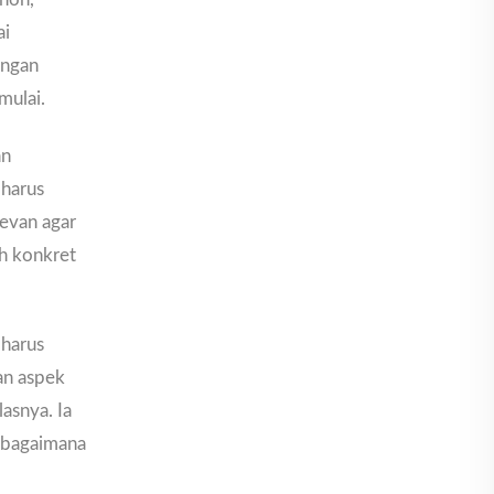
ai
engan
mulai.
an
 harus
levan agar
h konkret
 harus
an aspek
lasnya. Ia
a bagaimana