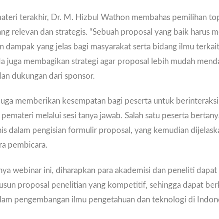
ateri terakhir, Dr. M. Hizbul Wathon membahas pemilihan to
ang relevan dan strategis. “Sebuah proposal yang baik harus m
 dampak yang jelas bagi masyarakat serta bidang ilmu terkait
Ia juga membagikan strategi agar proposal lebih mudah men
an dukungan dari sponsor.
 juga memberikan kesempatan bagi peserta untuk berinteraksi
pemateri melalui sesi tanya jawab. Salah satu peserta bertan
is dalam pengisian formulir proposal, yang kemudian dijelask
ara pembicara.
a webinar ini, diharapkan para akademisi dan peneliti dapat 
sun proposal penelitian yang kompetitif, sehingga dapat ber
dalam pengembangan ilmu pengetahuan dan teknologi di Indone