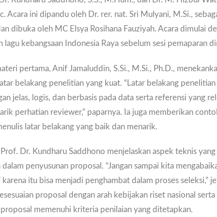
c. Acara ini dipandu oleh Dr. rer. nat. Sri Mulyani, M.Si., sebag
an dibuka oleh MC Elsya Rosihana Fauziyah. Acara dimulai d
 lagu kebangsaan Indonesia Raya sebelum sesi pemaparan di
teri pertama, Anif Jamaluddin, S.Si., M.Si., Ph.D., menekank
atar belakang penelitian yang kuat. “Latar belakang penelitian
an jelas, logis, dan berbasis pada data serta referensi yang re
ik perhatian reviewer,” paparnya. Ia juga memberikan conto
nulis latar belakang yang baik dan menarik.
, Prof. Dr. Kundharu Saddhono menjelaskan aspek teknis yang
n dalam penyusunan proposal. “Jangan sampai kita mengabaik
f karena itu bisa menjadi penghambat dalam proses seleksi,” je
sesuaian proposal dengan arah kebijakan riset nasional sert
proposal memenuhi kriteria penilaian yang ditetapkan.