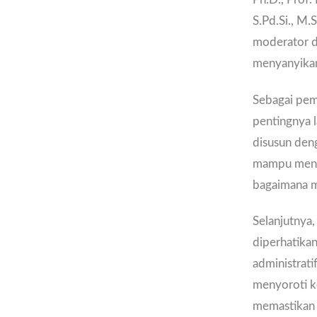
S.Pd.Si., M.S
moderator d
menyanyikan
Sebagai pema
pentingnya l
disusun deng
mampu menar
bagaimana me
Selanjutnya
diperhatika
administrati
menyoroti ke
memastikan 