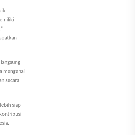
pik
emiliki
,”
dapatkan
 langsung
ya mengenai
an secara
lebih siap
kontribusi
sia.