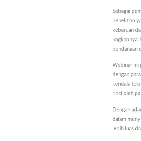
Sebagai pem
penelitian y
kebaruan dan
ungkapnya. 
pendanaan d
Webinar ini
dengan para 
kendala tekn
rinci oleh p
Dengan adany
dalam menyu
lebih luas 