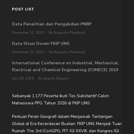
POST LIST
Data Penelitian dan Pengabdian PNBP
December 21, 2019
By Nugroho Pambudi
Data Sitasi Dosen FKIP UNS
December 20, 2019
By Nugroho Pambudi
International Conference on Industrial, Mechanical,
Electrical and Chemical Engineering (ICIMECE) 2019
July 19, 2019
By kppmf_fkipuns
Sebanyak 1.177 Peserta Ikuti Tes Substantif Calon
Mahasiswa PPG Tahun 2026 di FKIP UNS
Perkuat Peran Geografi dalam Menjawab Tantangan
Global di Era Kecerdasan Buatan: FKIP UNS Menjadi Tuan
Rumah The 3rd ICoAGPG, PIT IGI XXVIII, dan Kongres IGI